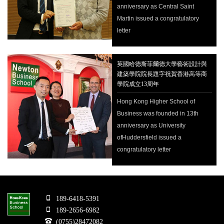
anniversary as Central Saint
Martin issued a congratulatory
letter
英國哈德斯菲爾德大學藝術設計與
建築學院院長題字祝賀香港高等商
學院成立13周年
Hong Kong Higher School of
Business was founded in 13th
anniversary as University
ofHuddersfield issued a
congratulatory letter
189-6418-5391
189-2656-6982
(0755)28472082