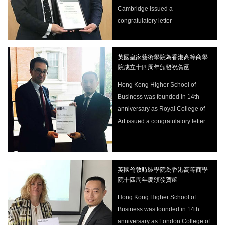
Cambridge issued a
congratulatory letter
英國皇家藝術學院為香港高等商學
院成立十四周年頒發祝賀函
Hong Kong Higher School of
Business was founded in 14th
anniversary as Royal College of
Art issued a congratulatory letter
英國倫敦時裝學院為香港高等商學
院十四周年慶頒發賀函
Hong Kong Higher School of
Business was founded in 14th
anniversary as London College of