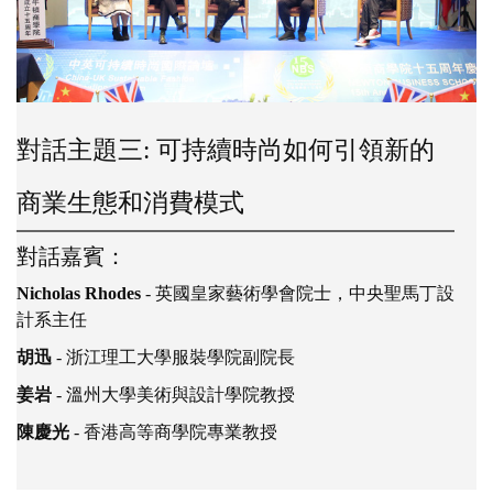
對話主題一: 可持續時尚對社會發展影
對話主題二: 可持續時尚教育與人才培
對話主題三: 可持續時尚如何引領新的
對話主題四: 可持續時尚新材料對服裝
對話主題五: 可持續時尚設計與品牌發
響
養
商業生態和消費模式
紡織行業影響
展
對話嘉賓：
對話嘉賓：
對話嘉賓：
對話嘉賓：
對話嘉賓：
Nicholas Rhodes
José Teunissen
Nicholas Rhodes
José Teunissen
Nicholas Rhodes
- 倫敦時裝學院設計與技術學院院長
- 倫敦時裝學院設計與技術學院院長
- 英國皇家藝術學會院士，中央聖馬丁設
- 英國皇家藝術學會院士，中央聖馬丁設
- 英國皇家藝術學會院士，中央聖馬丁設
計系主任
計系主任
計系主任
陳彬
潘志娟
- 東華大學服裝與藝術設計學院教授
- 蘇州大學紡織與服裝工程學院院長
宋德風
胡迅
張蓓蓓
- 浙江理工大學服裝學院副院長
- 東北電力大學藝術學院副院長
- 蘇州大學藝術學院教授/博士生導師
許星
戴鴻
- 蘇州大學藝術學院教授/博士生導師
- 西安工程大學服裝與藝術設計學院院長
張震甫
姜岩
呂越
- 溫州大學美術與設計學院教授
- 中央美術學院設計學院教授/博士生導師
- 黑龍江省藝術設計協會執行會長
郭瑞良
姜中華
- 北京服裝學院服裝藝術與工程學院副院長
- 太原理工大學輕紡工程學院服裝系副主任
劉克力
陳慶光
黃雪
- 江西工業職業技術學院輕紡服裝學院教授
- 吉林省服裝設計師協會執行會長
- 香港高等商學院專業教授
王利君
柴方軍
- 浙江理工大學服裝學院副院長
- 東華大學上海國際時尚創意學院鼎天時尚提花創
張宏
新研究中心執行主任，香港高等商學院全國校友會會長
- 香港高等商學院專業教授